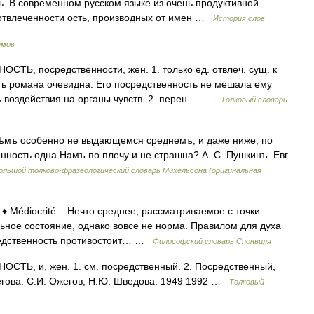
ь. В современном русском языке из очень продуктивной
отвлеченности ость, производных от имен …
История слов
имов
Ь, посредственности, жен. 1. только ед. отвлеч. сущ. к
ть романа очевидна. Его посредственность не мешала ему
ь воздействия на органы чувств. 2. перен.… …
Толковый словарь
чѣмъ особенно не выдающемся среднемъ, и даже ниже, по
енность одна Намъ по плечу и не страшна? А. С. Пушкинъ. Евг.
ольшой толково-фразеологический словарь Михельсона (оригинальная
 Médiocrité Нечто среднее, рассматриваемое с точки
ьное состояние, однако вовсе не норма. Правилом для духа
редственность противостоит… …
Философский словарь Спонвиля
Ь, и, жен. 1. см. посредственный. 2. Посредственный,
егова. С.И. Ожегов, Н.Ю. Шведова. 1949 1992 …
Толковый