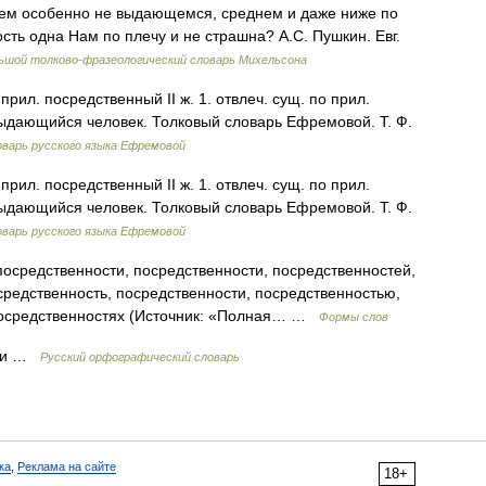
ичем особенно не выдающемся, среднем и даже ниже по
сть одна Нам по плечу и не страшна? А.С. Пушкин. Евг.
ьшой толково-фразеологический словарь Михельсона
 прил. посредственный II ж. 1. отвлеч. сущ. по прил.
ыдающийся человек. Толковый словарь Ефремовой. Т. Ф.
варь русского языка Ефремовой
 прил. посредственный II ж. 1. отвлеч. сущ. по прил.
ыдающийся человек. Толковый словарь Ефремовой. Т. Ф.
варь русского языка Ефремовой
осредственности, посредственности, посредственностей,
средственность, посредственности, посредственностью,
 посредственностях (Источник: «Полная… …
Формы слов
, и …
Русский орфографический словарь
ка
,
Реклама на сайте
18+