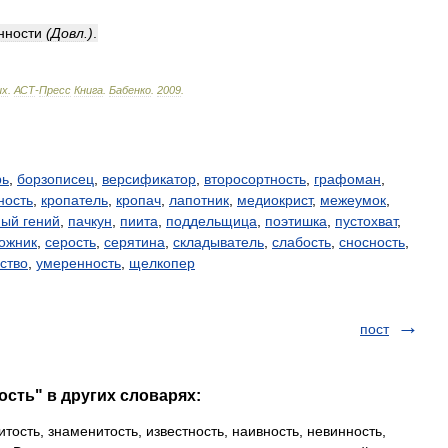
нности
(
Довл
.)
.
ых
.
АСТ
-
Пресс
Книга
.
Бабенко
.
2009
.
рь
,
борзописец
,
версификатор
,
второсортность
,
графоман
,
ность
,
кропатель
,
кропач
,
лапотник
,
медиокрист
,
межеумок
,
ый гений
,
пачкун
,
пиита
,
поддельщица
,
поэтишка
,
пустохват
,
ожник
,
серость
,
серятина
,
складыватель
,
слабость
,
сносность
,
ство
,
умеренность
,
щелкопер
пост
ость" в других словарях:
тость, знаменитость, известность, наивность, невинность,