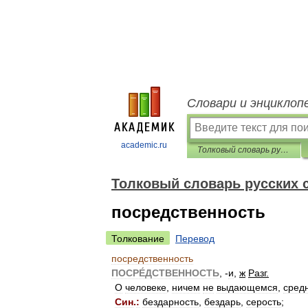
Словари и энциклоп
academic.ru
Толковый словарь русских существительных
Толковый словарь русских
посредственность
Толкование
Перевод
посредственность
ПОСРЕ́ДСТВЕННОСТЬ
, -
и
,
ж
Разг
.
О
человеке
,
ничем
не
выдающемся
,
сред
Син
.
:
бездарность
,
бездарь
,
серость
;