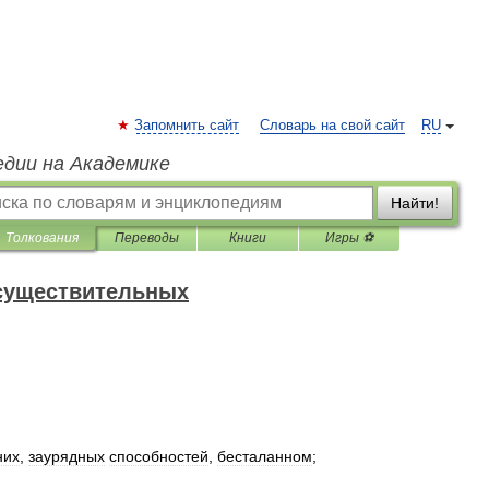
Запомнить сайт
Словарь на свой сайт
RU
едии на Академике
Найти!
Толкования
Переводы
Книги
Игры ⚽
 существительных
них
,
заурядных
способностей
,
бесталанном
;