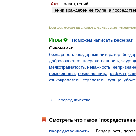
Ант
.
:
талант
,
гений
.
Гений
враждебен
не
толпе
,
а
посредстве
Большой
толковый
словарь
русских
существительн
Игры ⚽
Поможем написать реферат
Синонимы
:
бездарность
,
бездарный литератор
,
безда
добросовестная посредственность
,
зауряд
мелкотравчатость
,
неважность
,
непризнанн
ремесленник
,
ремесленница
,
рифмач
,
сап
стихокропатель
,
стряпатель
,
тупица
,
убоже
посредничество
Смотреть что такое "посредственн
посредственность
— Бездарность, дарови