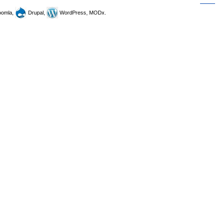
omla,
Drupal,
WordPress, MODx.