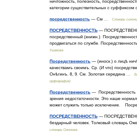
ничтожность, полезность, посредственност
категории существительных с суффиксом 
посредственность
— См …
Словарь синон
ПОСРЕДСТВЕННОСТЬ
— ПОСРЕДСТВЕННОСТ
посредственный (книжн.). Посредственнос
продвигаться по службе. Посредственност
Ушакова
Посредственность
— (иноск.) о лицѣ ни
качествамъ своимъ. Ср. (И что) посредств
Онѣгинъ. 8, 9. См. Золотая середина …
Б
орфография)
Посредственность
— Посредственность ♦
зрения недостаточности. Это наше нормал
может служить только исключение. Пос
ПОСРЕДСТВЕННОСТЬ
— ПОСРЕДСТВЕННОСТ
бездарный человек. Толковый словарь Ож
словарь Ожегова